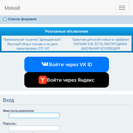
Микай
T
Ссылки
FAQ
Регистрация
Вход
o
g
Список форумов
g
l
e
Рекламные объявления
n
Премиальная тушенка "Демидовская".
Трикотаж для всей семьи от фабрики
a
Вкусный обед в походе и на даче
НАТАЛИ-318. ЕСТЬ РАСПРОДАЖА.
v
гарантирован! СП 147
ШКОЛЬНАЯ КОЛЛЕКЦИЯ
i
g
a
Войти через VK ID
t
i
o
n
Войти через Яндекс
Вход
Имя пользователя:
Пароль: