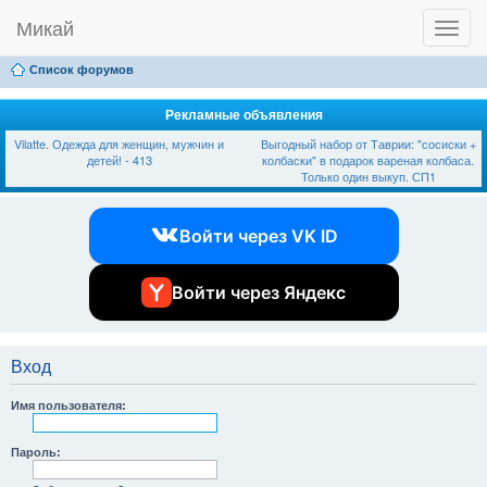
Микай
T
Ссылки
FAQ
Регистрация
Вход
o
g
Список форумов
g
l
e
Рекламные объявления
n
Vilatte. Одежда для женщин, мужчин и
Выгодный набор от Таврии: "сосиски +
a
детей! - 413
колбаски" в подарок вареная колбаса.
v
Только один выкуп. СП1
i
g
a
Войти через VK ID
t
i
o
n
Войти через Яндекс
Вход
Имя пользователя:
Пароль: