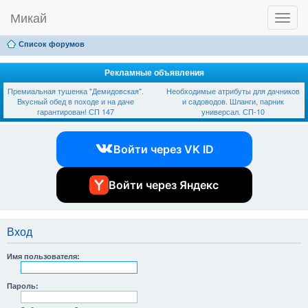
Микай
T
Ссылки
FAQ
Регистрация
Вход
o
g
Список форумов
g
l
e
Рекламные объявления
n
Премиальная тушенка "Демидовская".
Необходимые атрибуты для дачников
a
Вкусный обед в походе и на даче
и садоводов. Шланги, парник
v
гарантирован! СП 147
универсал. СП-10
i
g
a
Войти через VK ID
t
i
o
n
Войти через Яндекс
Вход
Имя пользователя:
Пароль: