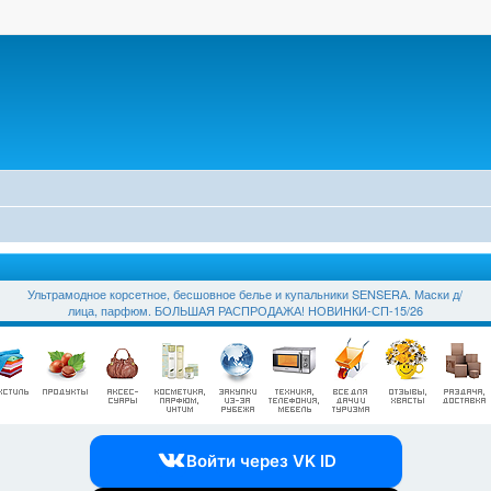
Ультрамодное корсетное, бесшовное белье и купальники SЕNSЕRА. Маски д/
лица, парфюм. БОЛЬШАЯ РАСПРОДАЖА! НОВИНКИ-СП-15/26
Войти через VK ID