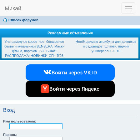
Микай
T
Ссылки
FAQ
Регистрация
Вход
o
g
Список форумов
g
l
e
Рекламные объявления
n
Ультрамодное корсетное, бесшовное
Необходимые атрибуты для дачников
a
белье и купальники SЕNSЕRА. Маски
и садоводов. Шланги, парник
v
д/лица, парфюм. БОЛЬШАЯ
универсал. СП-10
i
РАСПРОДАЖА! НОВИНКИ-СП-15/26
g
a
t
Войти через VK ID
i
o
n
Войти через Яндекс
Вход
Имя пользователя:
Пароль: