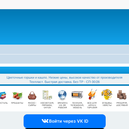
Цветочные горшки и кашпо. Низкие цены, высокое качество от производителя
Техпласт. Быстрая доставка. Без ТР - СП-30/26
Войти через VK ID