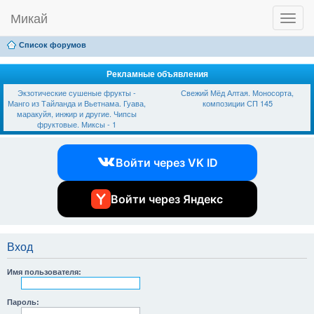
Микай
T
Ссылки
FAQ
Регистрация
Вход
o
g
Список форумов
g
l
e
Рекламные объявления
n
Экзотические сушеные фрукты -
Свежий Мёд Алтая. Моносорта,
a
Манго из Тайланда и Вьетнама. Гуава,
композиции СП 145
v
маракуйя, инжир и другие. Чипсы
i
фруктовые. Миксы - 1
g
a
t
Войти через VK ID
i
o
n
Войти через Яндекс
Вход
Имя пользователя:
Пароль: