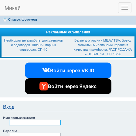
Микай
T
Ссылки
FAQ
Регистрация
Вход
o
g
Список форумов
g
l
e
Рекламные объявления
n
Необходимые атрибуты для дачников
Белье для жизни - МILAVIТSА. Бренд
a
и садоводов. Шланги, парник
любимый миллионами, гарантия
v
универсал. СП-10
качества и комфорта. РАСПРОДАЖА
i
+ НОВИНКИ - СП-13/26
g
a
t
Войти через VK ID
i
o
n
Войти через Яндекс
Вход
Имя пользователя:
Пароль: