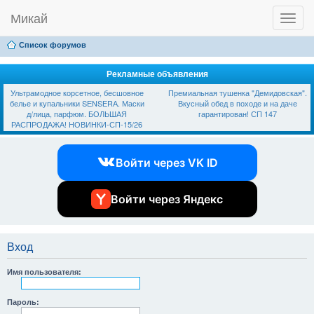
Микай
T
Ссылки
FAQ
Регистрация
Вход
o
g
Список форумов
g
l
e
Рекламные объявления
n
Ультрамодное корсетное, бесшовное
Премиальная тушенка "Демидовская".
a
белье и купальники SЕNSЕRА. Маски
Вкусный обед в походе и на даче
v
д/лица, парфюм. БОЛЬШАЯ
гарантирован! СП 147
i
РАСПРОДАЖА! НОВИНКИ-СП-15/26
g
a
t
Войти через VK ID
i
o
n
Войти через Яндекс
Вход
Имя пользователя:
Пароль: