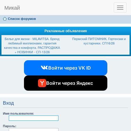
Микай
T
Ссылки
FAQ
Регистрация
Вход
o
g
Список форумов
g
l
e
Рекламные объявления
n
Белье для жизни - МILAVIТSА. Бренд
Пермский ПИТОМНИК. Гортензии и
a
любимый миллионами, гарантия
кустарники. СП16/26
v
качества и комфорта. РАСПРОДАЖА
i
+ НОВИНКИ - СП-13/26
g
a
t
Войти через VK ID
i
o
n
Войти через Яндекс
Вход
Имя пользователя:
Пароль: