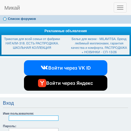
Микай
T
Ссылки
FAQ
Регистрация
Вход
o
g
Список форумов
g
l
e
Рекламные объявления
n
Трикотаж для всей семьи от фабрики
Белье для жизни - МILAVIТSА. Бренд
a
НАТАЛИ-318. ЕСТЬ РАСПРОДАЖА.
любимый миллионами, гарантия
v
ШКОЛЬНАЯ КОЛЛЕКЦИЯ
качества и комфорта. РАСПРОДАЖА
i
+ НОВИНКИ - СП-13/26
g
a
t
Войти через VK ID
i
o
n
Войти через Яндекс
Вход
Имя пользователя:
Пароль: