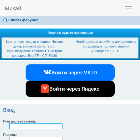
Микай
T
Ссылки
FAQ
Регистрация
Вход
o
g
Список форумов
g
l
e
Рекламные объявления
n
Цветочные горшки и кашпо. Низкие
Необходимые атрибуты для дачников
a
цены, высокое качество от
и садоводов. Шланги, парник
v
производителя Техпласт. Быстрая
универсал. СП-10
i
доставка. Без ТР - СП-30/26
g
a
t
Войти через VK ID
i
o
n
Войти через Яндекс
Вход
Имя пользователя:
Пароль: