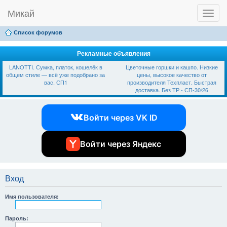
Микай
T
Ссылки
FAQ
Регистрация
Вход
o
g
Список форумов
g
l
e
Рекламные объявления
n
LANOTTI. Сумка, платок, кошелёк в
Цветочные горшки и кашпо. Низкие
a
общем стиле — всё уже подобрано за
цены, высокое качество от
v
вас. СП1
производителя Техпласт. Быстрая
i
доставка. Без ТР - СП-30/26
g
a
t
Войти через VK ID
i
o
n
Войти через Яндекс
Вход
Имя пользователя:
Пароль: