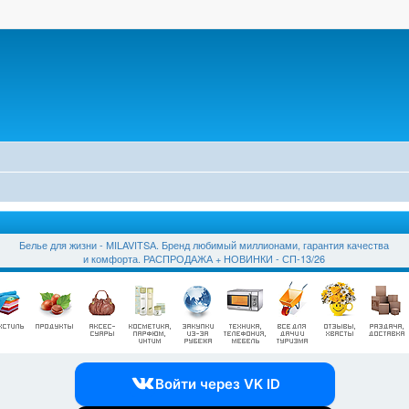
Белье для жизни - МILAVIТSА. Бренд любимый миллионами, гарантия качества
и комфорта. РАСПРОДАЖА + НОВИНКИ - СП-13/26
Войти через VK ID