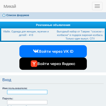
Микай
T
Ссылки
FAQ
Регистрация
Вход
o
g
Список форумов
g
l
e
Рекламные объявления
n
Vilatte. Одежда для женщин, мужчин и
Выгодный набор от Таврии: "сосиски +
a
детей! - 413
колбаски" в подарок вареная колбаса.
v
Только один выкуп. СП1
i
g
a
Войти через VK ID
t
i
o
n
Войти через Яндекс
Вход
Имя пользователя:
Пароль: