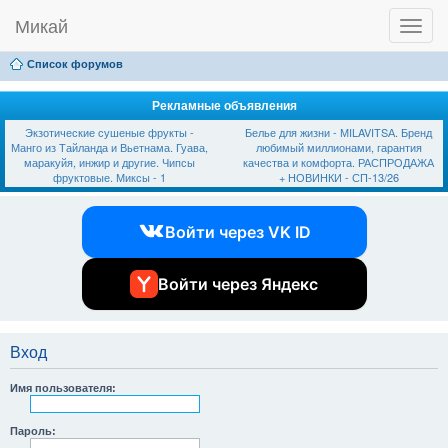
Микай
T
Ссылки
FAQ
Регистрация
Вход
o
g
Список форумов
g
l
e
Рекламные объявления
n
Экзотические сушеные фрукты -
Белье для жизни - МILAVIТSА. Бренд
a
Манго из Тайланда и Вьетнама. Гуава,
любимый миллионами, гарантия
v
маракуйя, инжир и другие. Чипсы
качества и комфорта. РАСПРОДАЖА
i
фруктовые. Миксы - 1
+ НОВИНКИ - СП-13/26
g
a
t
Войти через VK ID
i
o
n
Войти через Яндекс
Вход
Имя пользователя:
Пароль: