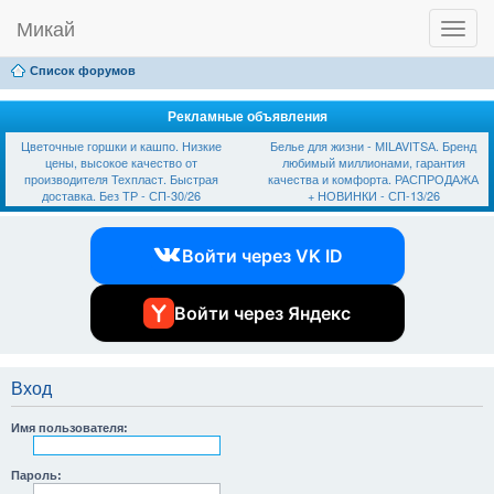
Микай
T
Ссылки
FAQ
Регистрация
Вход
o
g
Список форумов
g
l
e
Рекламные объявления
n
Цветочные горшки и кашпо. Низкие
Белье для жизни - МILAVIТSА. Бренд
a
цены, высокое качество от
любимый миллионами, гарантия
v
производителя Техпласт. Быстрая
качества и комфорта. РАСПРОДАЖА
i
доставка. Без ТР - СП-30/26
+ НОВИНКИ - СП-13/26
g
a
t
Войти через VK ID
i
o
n
Войти через Яндекс
Вход
Имя пользователя:
Пароль: