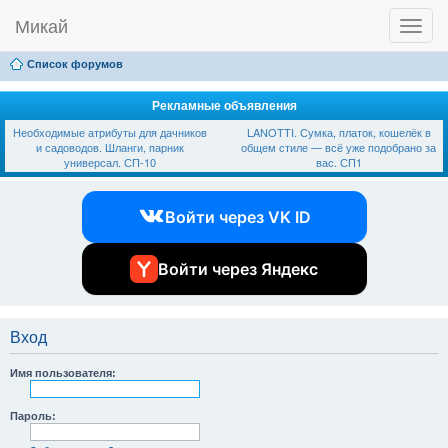
Микай
T
Ссылки
FAQ
Регистрация
Вход
o
g
Список форумов
g
l
e
Рекламные объявления
n
Необходимые атрибуты для дачников
LANOTTI. Сумка, платок, кошелёк в
a
и садоводов. Шланги, парник
общем стиле — всё уже подобрано за
v
универсал. СП-10
вас. СП1
i
g
a
Войти через VK ID
t
i
o
n
Войти через Яндекс
Вход
Имя пользователя:
Пароль: