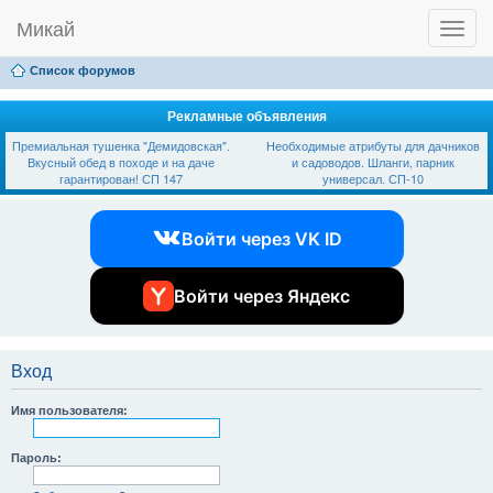
Микай
T
Ссылки
FAQ
Регистрация
Вход
o
g
Список форумов
g
l
e
Рекламные объявления
n
Премиальная тушенка "Демидовская".
Необходимые атрибуты для дачников
a
Вкусный обед в походе и на даче
и садоводов. Шланги, парник
v
гарантирован! СП 147
универсал. СП-10
i
g
a
Войти через VK ID
t
i
o
n
Войти через Яндекс
Вход
Имя пользователя:
Пароль: