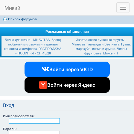
Микай
T
Ссылки
FAQ
Регистрация
Вход
o
g
Список форумов
g
l
e
Рекламные объявления
n
Белье для жизни - МILAVIТSА. Бренд
Экзотические сушеные фрукты -
a
любимый миллионами, гарантия
Манго из Тайланда и Вьетнама. Гуава,
v
качества и комфорта. РАСПРОДАЖА
маракуйя, инжир и другие. Чипсы
i
+ НОВИНКИ - СП-13/26
фруктовые. Миксы - 1
g
a
t
Войти через VK ID
i
o
n
Войти через Яндекс
Вход
Имя пользователя:
Пароль: