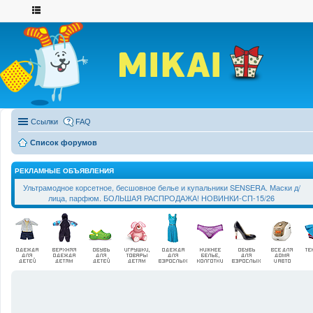
Ссылки
FAQ
Список форумов
РЕКЛАМНЫЕ ОБЪЯВЛЕНИЯ
Ультрамодное корсетное, бесшовное белье и купальники SЕNSЕRА. Маски д/
лица, парфюм. БОЛЬШАЯ РАСПРОДАЖА! НОВИНКИ-СП-15/26