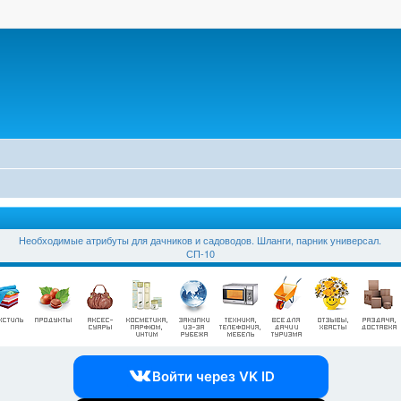
Необходимые атрибуты для дачников и садоводов. Шланги, парник универсал.
СП-10
Войти через VK ID