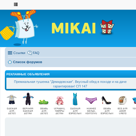
Ссылки
FAQ
Список форумов
РЕКЛАМНЫЕ ОБЪЯВЛЕНИЯ
Премиальная тушенка "Демидовская". Вкусный обед в походе и на даче
гарантирован! СП 147