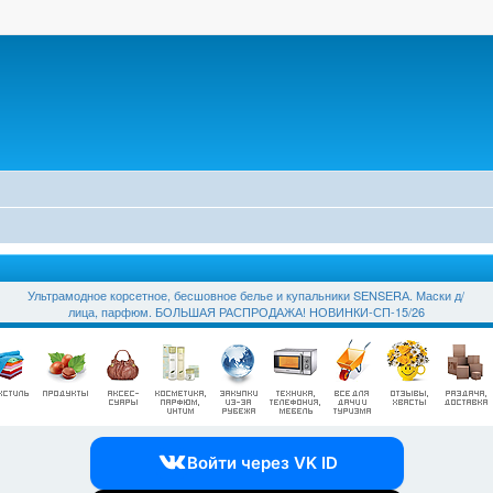
Ультрамодное корсетное, бесшовное белье и купальники SЕNSЕRА. Маски д/
лица, парфюм. БОЛЬШАЯ РАСПРОДАЖА! НОВИНКИ-СП-15/26
Войти через VK ID