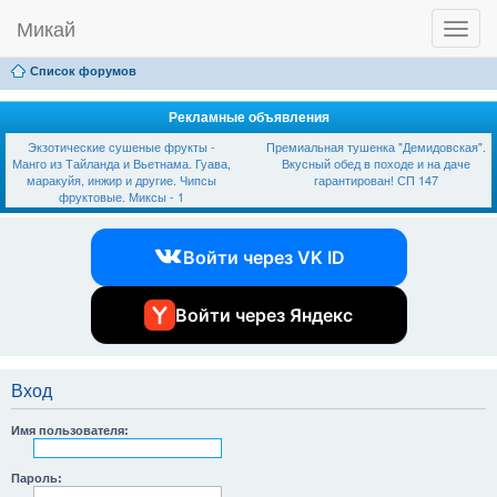
Микай
T
Ссылки
FAQ
Регистрация
Вход
o
g
Список форумов
g
l
e
Рекламные объявления
n
Экзотические сушеные фрукты -
Премиальная тушенка "Демидовская".
a
Манго из Тайланда и Вьетнама. Гуава,
Вкусный обед в походе и на даче
v
маракуйя, инжир и другие. Чипсы
гарантирован! СП 147
i
фруктовые. Миксы - 1
g
a
t
Войти через VK ID
i
o
n
Войти через Яндекс
Вход
Имя пользователя:
Пароль: