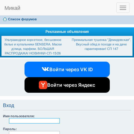
Микай
T
Ссылки
FAQ
Регистрация
Вход
o
g
Список форумов
g
l
e
Рекламные объявления
n
Ультрамодное корсетное, бесшовное
Премиальная тушенка "Демидовская".
a
белье и купальники SЕNSЕRА. Маски
Вкусный обед в походе и на даче
v
д/лица, парфюм. БОЛЬШАЯ
гарантирован! СП 147
i
РАСПРОДАЖА! НОВИНКИ-СП-15/26
g
a
t
Войти через VK ID
i
o
n
Войти через Яндекс
Вход
Имя пользователя:
Пароль: