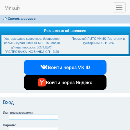
Микай
T
Ссылки
FAQ
Регистрация
Вход
o
g
Список форумов
g
l
e
Рекламные объявления
n
Ультрамодное корсетное, бесшовное
Пермский ПИТОМНИК. Гортензии и
a
белье и купальники SЕNSЕRА. Маски
кустарники. СП16/26
v
д/лица, парфюм. БОЛЬШАЯ
i
РАСПРОДАЖА! НОВИНКИ-СП-15/26
g
a
t
Войти через VK ID
i
o
n
Войти через Яндекс
Вход
Имя пользователя:
Пароль: