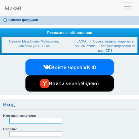
Микай
T
Ссылки
FAQ
Регистрация
Вход
o
g
Список форумов
g
l
e
Рекламные объявления
n
Свежий Мёд Алтая. Моносорта,
LANOTTI. Сумка, платок, кошелёк в
a
композиции СП 145
общем стиле — всё уже подобрано за
v
вас. СП1
i
g
a
Войти через VK ID
t
i
o
n
Войти через Яндекс
Вход
Имя пользователя:
Пароль: