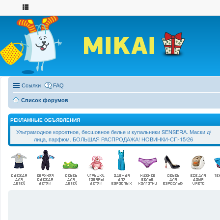
Ссылки
FAQ
Список форумов
РЕКЛАМНЫЕ ОБЪЯВЛЕНИЯ
Ультрамодное корсетное, бесшовное белье и купальники SЕNSЕRА. Маски д/
лица, парфюм. БОЛЬШАЯ РАСПРОДАЖА! НОВИНКИ-СП-15/26