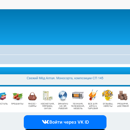
Свежий Мёд Алтая. Моносорта, композиции СП 145
Войти через VK ID