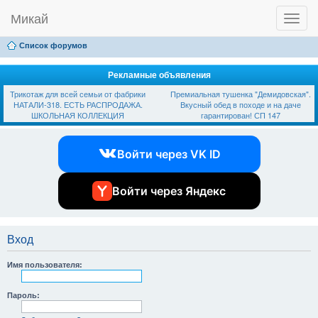
Микай
T
Ссылки
FAQ
Регистрация
Вход
o
g
Список форумов
g
l
e
Рекламные объявления
n
Трикотаж для всей семьи от фабрики
Премиальная тушенка "Демидовская".
a
НАТАЛИ-318. ЕСТЬ РАСПРОДАЖА.
Вкусный обед в походе и на даче
v
ШКОЛЬНАЯ КОЛЛЕКЦИЯ
гарантирован! СП 147
i
g
a
Войти через VK ID
t
i
o
n
Войти через Яндекс
Вход
Имя пользователя:
Пароль: