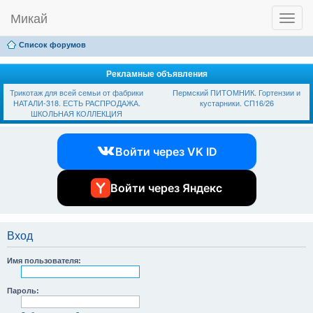
Микай
T
Ссылки
FAQ
Регистрация
Вход
o
g
Список форумов
g
l
e
Рекламные объявления
n
Трикотаж для всей семьи от фабрики
Пермский ПИТОМНИК. Гортензии и
a
НАТАЛИ-318. ЕСТЬ РАСПРОДАЖА.
кустарники. СП16/26
v
ШКОЛЬНАЯ КОЛЛЕКЦИЯ
i
g
a
Войти через VK ID
t
i
o
n
Войти через Яндекс
Вход
Имя пользователя:
Пароль: