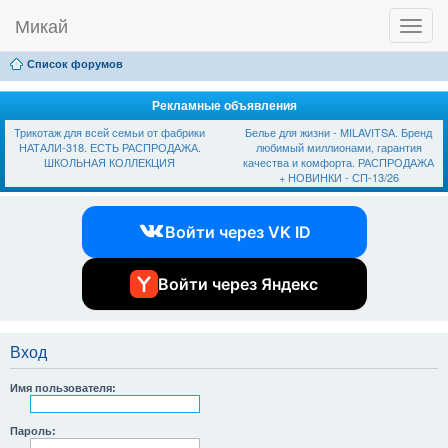
Микай
T
Ссылки
FAQ
Регистрация
Вход
o
g
Список форумов
g
l
e
Рекламные объявления
n
Трикотаж для всей семьи от фабрики
Белье для жизни - МILAVIТSА. Бренд
a
НАТАЛИ-318. ЕСТЬ РАСПРОДАЖА.
любимый миллионами, гарантия
v
ШКОЛЬНАЯ КОЛЛЕКЦИЯ
качества и комфорта. РАСПРОДАЖА
i
+ НОВИНКИ - СП-13/26
g
a
t
Войти через VK ID
i
o
n
Войти через Яндекс
Вход
Имя пользователя:
Пароль: