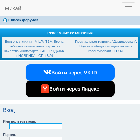
Микай
T
Ссылки
FAQ
Регистрация
Вход
o
g
Список форумов
g
l
e
Рекламные объявления
n
Белье для жизни - МILAVIТSА. Бренд
Премиальная тушенка "Демидовская".
a
любимый миллионами, гарантия
Вкусный обед в походе и на даче
v
качества и комфорта. РАСПРОДАЖА
гарантирован! СП 147
i
+ НОВИНКИ - СП-13/26
g
a
t
Войти через VK ID
i
o
n
Войти через Яндекс
Вход
Имя пользователя:
Пароль: