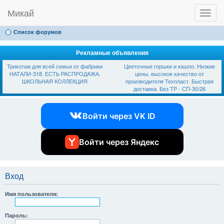
Микай
T
Ссылки
FAQ
Регистрация
Вход
o
g
Список форумов
g
l
e
Рекламные объявления
n
Трикотаж для всей семьи от фабрики
Цветочные горшки и кашпо. Низкие
a
НАТАЛИ-318. ЕСТЬ РАСПРОДАЖА.
цены, высокое качество от
v
ШКОЛЬНАЯ КОЛЛЕКЦИЯ
производителя Техпласт. Быстрая
i
доставка. Без ТР - СП-30/26
g
a
t
Войти через VK ID
i
o
n
Войти через Яндекс
Вход
Имя пользователя:
Пароль: