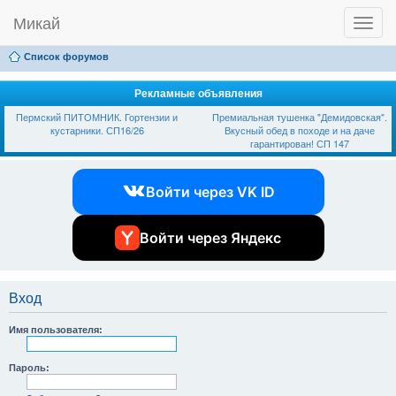
Микай
T
Ссылки
FAQ
Регистрация
Вход
o
g
Список форумов
g
l
e
Рекламные объявления
n
Пермский ПИТОМНИК. Гортензии и
Премиальная тушенка "Демидовская".
a
кустарники. СП16/26
Вкусный обед в походе и на даче
v
гарантирован! СП 147
i
g
a
Войти через VK ID
t
i
o
n
Войти через Яндекс
Вход
Имя пользователя:
Пароль: