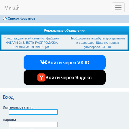
Микай
T
Ссылки
FAQ
Регистрация
Вход
o
g
Список форумов
g
l
e
Рекламные объявления
n
Трикотаж для всей семьи от фабрики
Необходимые атрибуты для дачников
a
НАТАЛИ-318. ЕСТЬ РАСПРОДАЖА.
и садоводов. Шланги, парник
v
ШКОЛЬНАЯ КОЛЛЕКЦИЯ
универсал. СП-10
i
g
a
Войти через VK ID
t
i
o
n
Войти через Яндекс
Вход
Имя пользователя:
Пароль: