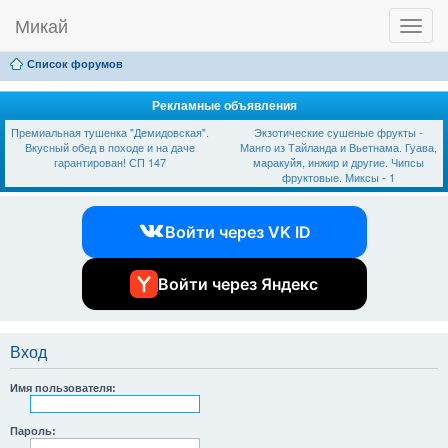
Микай
T
Ссылки
FAQ
Регистрация
Вход
o
g
Список форумов
g
l
e
Рекламные объявления
n
Премиальная тушенка "Демидовская".
Экзотические сушеные фрукты -
a
Вкусный обед в походе и на даче
Манго из Тайланда и Вьетнама. Гуава,
v
гарантирован! СП 147
маракуйя, инжир и другие. Чипсы
i
фруктовые. Миксы - 1
g
a
t
Войти через VK ID
i
o
n
Войти через Яндекс
Вход
Имя пользователя:
Пароль: