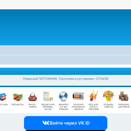
Пермский ПИТОМНИК. Гортензии и кустарники. СП16/26
Войти через VK ID