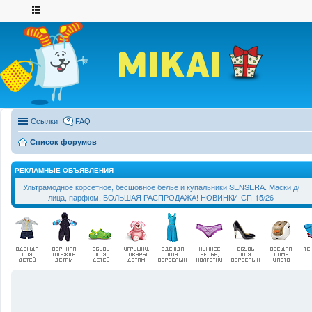
Ссылки
FAQ
Список форумов
РЕКЛАМНЫЕ ОБЪЯВЛЕНИЯ
Ультрамодное корсетное, бесшовное белье и купальники SЕNSЕRА. Маски д/
лица, парфюм. БОЛЬШАЯ РАСПРОДАЖА! НОВИНКИ-СП-15/26