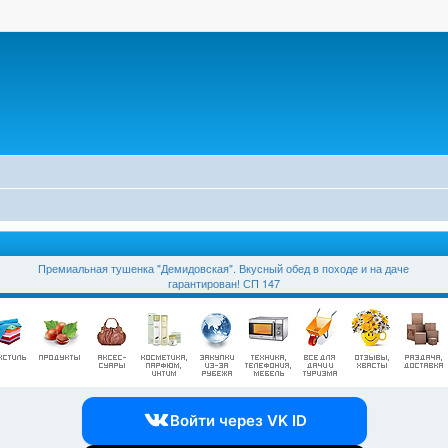
Премиальная тушенка "Демидовская". Вкусный обед в походе и на даче
гарантирован! СП 147
Войти через VK ID