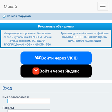
Микай
T
Ссылки
FAQ
Регистрация
Вход
o
g
Список форумов
g
l
e
Рекламные объявления
n
Ультрамодное корсетное, бесшовное
Трикотаж для всей семьи от фабрики
a
белье и купальники SЕNSЕRА. Маски
НАТАЛИ-318. ЕСТЬ РАСПРОДАЖА.
v
д/лица, парфюм. БОЛЬШАЯ
ШКОЛЬНАЯ КОЛЛЕКЦИЯ
i
РАСПРОДАЖА! НОВИНКИ-СП-15/26
g
a
t
Войти через VK ID
i
o
n
Войти через Яндекс
Вход
Имя пользователя:
Пароль: