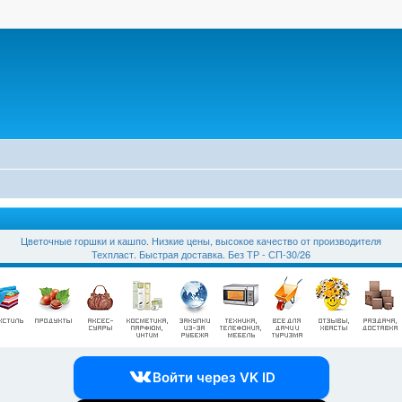
Цветочные горшки и кашпо. Низкие цены, высокое качество от производителя
Техпласт. Быстрая доставка. Без ТР - СП-30/26
Войти через VK ID