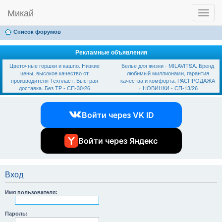
Микай
T
Ссылки
FAQ
Регистрация
Вход
o
g
Список форумов
g
l
e
Рекламные объявления
n
Цветочные горшки и кашпо. Низкие
Белье для жизни - МILAVIТSА. Бренд
a
цены, высокое качество от
любимый миллионами, гарантия
v
производителя Техпласт. Быстрая
качества и комфорта. РАСПРОДАЖА
i
доставка. Без ТР - СП-30/26
+ НОВИНКИ - СП-13/26
g
a
t
Войти через VK ID
i
o
n
Войти через Яндекс
Вход
Имя пользователя:
Пароль: