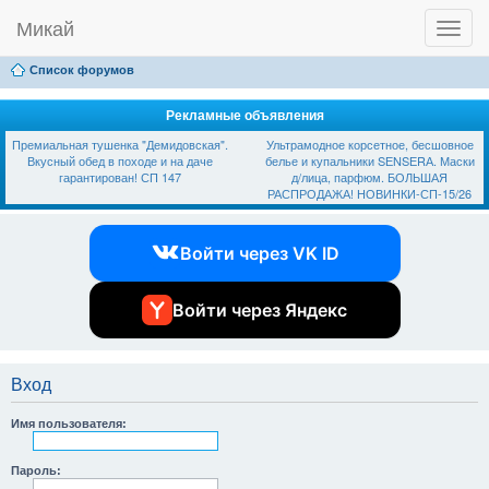
Микай
T
Ссылки
FAQ
Регистрация
Вход
o
g
Список форумов
g
l
e
Рекламные объявления
n
Премиальная тушенка "Демидовская".
Ультрамодное корсетное, бесшовное
a
Вкусный обед в походе и на даче
белье и купальники SЕNSЕRА. Маски
v
гарантирован! СП 147
д/лица, парфюм. БОЛЬШАЯ
i
РАСПРОДАЖА! НОВИНКИ-СП-15/26
g
a
t
Войти через VK ID
i
o
n
Войти через Яндекс
Вход
Имя пользователя:
Пароль: