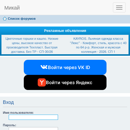
Микай
T
Ссылки
FAQ
Регистрация
Вход
o
g
Список форумов
g
l
e
Рекламные объявления
n
Цветочные горшки и кашпо. Низкие
KAYROS. Льняная одежда класса
a
цены, высокое качество от
"Люкс" - Комфорт, стиль, красота с 40
v
производителя Техпласт. Быстрая
по 64 р-р. Женская и мужская
i
доставка. Без ТР - СП-30/26
коллекция - 2026. СП 1
g
a
t
Войти через VK ID
i
o
n
Войти через Яндекс
Вход
Имя пользователя:
Пароль: