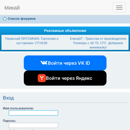
Микай
T
Ссылки
FAQ
Регистрация
Вход
o
g
Список форумов
g
l
e
Рекламные объявления
n
Пермский ПИТОМНИК. Гортензии и
Елена37 - Трикотаж от производителя.
a
кустарники. СП16/26
Размеры с 42-72. СП1. Добираем
v
минималку!
i
g
a
Войти через VK ID
t
i
o
n
Войти через Яндекс
Вход
Имя пользователя:
Пароль: