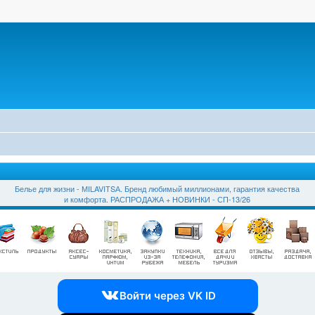
Белье для жизни - МILAVIТSА. Бренд любимый миллионами, гарантия качества
и комфорта. РАСПРОДАЖА + НОВИНКИ - СП-13/26
Войти через VK ID