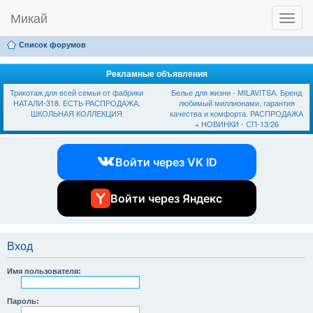
Микай
T
Ссылки
FAQ
Регистрация
Вход
o
g
Список форумов
g
l
e
Рекламные объявления
n
Трикотаж для всей семьи от фабрики
Белье для жизни - МILAVIТSА. Бренд
a
НАТАЛИ-318. ЕСТЬ РАСПРОДАЖА.
любимый миллионами, гарантия
v
ШКОЛЬНАЯ КОЛЛЕКЦИЯ
качества и комфорта. РАСПРОДАЖА
i
+ НОВИНКИ - СП-13/26
g
a
t
Войти через VK ID
i
o
n
Войти через Яндекс
Вход
Имя пользователя:
Пароль: